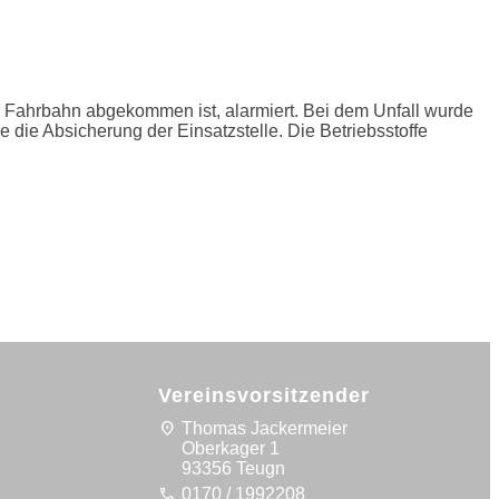
 Fahrbahn abgekommen ist, alarmiert. Bei dem Unfall wurde
die Absicherung der Einsatzstelle. Die Betriebsstoffe
Vereinsvorsitzender
location_on
Thomas Jackermeier
Oberkager 1
93356 Teugn
call
0170 / 1992208