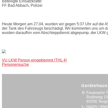
Beteiligte Einsatzkräfte:
FF Bad Abbach, Polizei
Einsatzbericht:
Heute Morgen am 27.04. wurden wir gegen 5:37 Uhr auf die A
der Tank des Fahrzeugs beschädigt. Wir kümmerten uns um das 
wurden daraufhin vom Abschleppdienst abgepump, der LKW g
Bilder:
Post
VU LKW Person eingeklemmt (THL 4)
Personensuche
navigation
Gerätehaus
location_on
Feuerwehr 
Roithweg 1
93356 Teug
call
09405 / 956