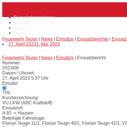
Skip
Home
to
content
Bürgerinformationen
Technik
VU LKW (ABC Kraftstoff)
Historie
Verein
Feuerwehr Teugn
|
News
|
Einsätze
|
Einsatzberichte
|
Einsatz
27. April 2023
1. Mai 2023
Feuerwehr Teugn
|
News
|
Einsätze
|
Einsatzbericht
Nummer:
2023/06
Datum / Uhrzeit:
27. April 2023 5:37 Uhr
Einsatz:
THL
Kurzbezeichnung:
VU LKW (ABC Kraftstoff)
Einsatzort:
A 93 -> Hausen
Beteiligte Fahrzeuge:
Florian Teugn 11/1, Florian Teugn 40/1, Florian Teugn 42/1, 