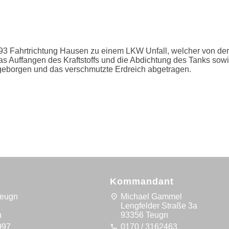
93 Fahrtrichtung Hausen zu einem LKW Unfall, welcher von der
Auffangen des Kraftstoffs und die Abdichtung des Tanks sowie 
eborgen und das verschmutzte Erdreich abgetragen.
Kommandant
location_on
Teugn
Michael Gammel
5
Lengfelder Straße 3a
n
93356 Teugn
call
997
0170 / 3162463