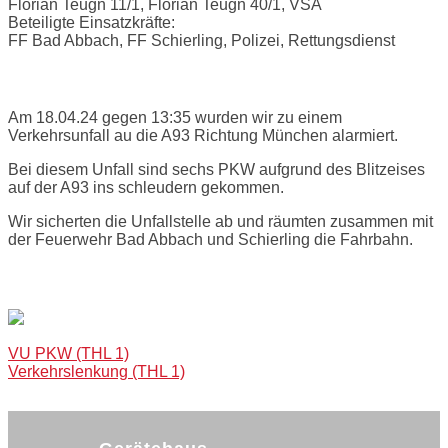
Florian Teugn 11/1, Florian Teugn 40/1, VSA
Beteiligte Einsatzkräfte:
FF Bad Abbach, FF Schierling, Polizei, Rettungsdienst
Einsatzbericht:
Am 18.04.24 gegen 13:35 wurden wir zu einem
Verkehrsunfall au die A93 Richtung München alarmiert.
Bei diesem Unfall sind sechs PKW aufgrund des Blitzeises
auf der A93 ins schleudern gekommen.
Wir sicherten die Unfallstelle ab und räumten zusammen mit
der Feuerwehr Bad Abbach und Schierling die Fahrbahn.
Bilder:
Post
VU PKW (THL 1)
Verkehrslenkung (THL 1)
navigation