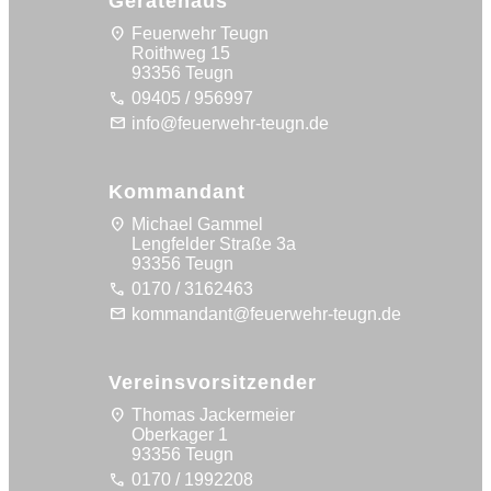
Gerätehaus
location_on
Feuerwehr Teugn
Roithweg 15
93356 Teugn
call
09405 / 956997
mail
info@feuerwehr-teugn.de
Kommandant
location_on
Michael Gammel
Lengfelder Straße 3a
93356 Teugn
call
0170 / 3162463
mail
kommandant@feuerwehr-teugn.de
Vereinsvorsitzender
location_on
Thomas Jackermeier
Oberkager 1
93356 Teugn
call
0170 / 1992208