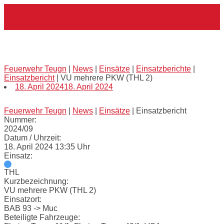
Skip
Home
to
content
VU mehrere PKW (THL 2)
Feuerwehr Teugn
|
News
|
Einsätze
|
Einsatzberichte
|
Einsatzbericht
|
VU mehrere PKW (THL 2)
18. April 2024
18. April 2024
Feuerwehr Teugn
|
News
|
Einsätze
|
Einsatzbericht
Nummer:
2024/09
Datum / Uhrzeit:
18. April 2024 13:35 Uhr
Einsatz:
THL
Kurzbezeichnung:
VU mehrere PKW (THL 2)
Einsatzort:
BAB 93 -> Muc
Beteiligte Fahrzeuge: