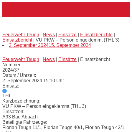
Skip
Home
to
content
VU PKW – Person eingeklemmt (THL 3)
Feuerwehr Teugn
|
News
|
Einsätze
|
Einsatzberichte
|
Einsatzbericht
|
VU PKW – Person eingeklemmt (THL 3)
2. September 2024
15. September 2024
Feuerwehr Teugn
|
News
|
Einsätze
|
Einsatzbericht
Nummer:
2024/37
Datum / Uhrzeit:
2. September 2024 15:10 Uhr
Einsatz:
THL
Kurzbezeichnung:
VU PKW – Person eingeklemmt (THL 3)
Einsatzort:
A93 Bad Abbach
Beteiligte Fahrzeuge:
Florian Teugn 11/1, Florian Teugn 40/1, Florian Teugn 42/1,