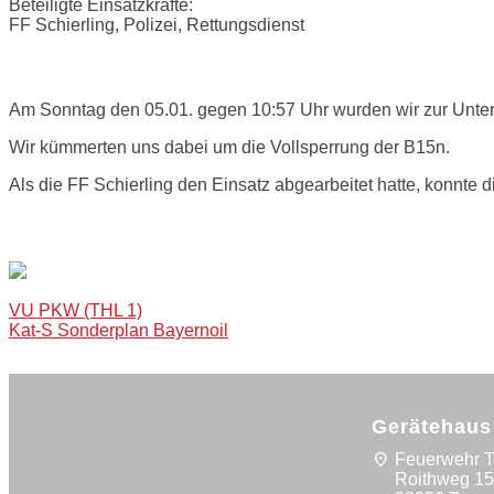
Beteiligte Einsatzkräfte:
FF Schierling, Polizei, Rettungsdienst
Einsatzbericht:
Am Sonntag den 05.01. gegen 10:57 Uhr wurden wir zur Unters
Wir kümmerten uns dabei um die Vollsperrung der B15n.
Als die FF Schierling den Einsatz abgearbeitet hatte, konnte 
Bilder:
Post
VU PKW (THL 1)
Kat-S Sonderplan Bayernoil
navigation
Gerätehaus
location_on
Feuerwehr 
Roithweg 1