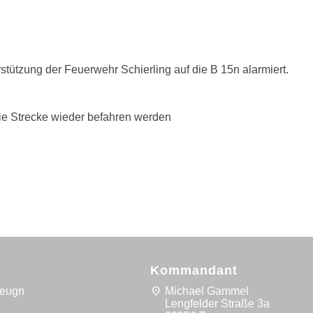
tützung der Feuerwehr Schierling auf die B 15n alarmiert.
die Strecke wieder befahren werden
Kommandant
location_on
Teugn
Michael Gammel
5
Lengfelder Straße 3a