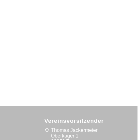
Vereinsvorsitzender
location_on
Thomas Jackermeier
Oberkager 1