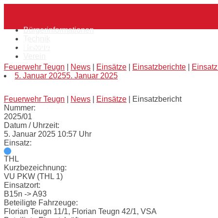
Skip
Home
to
content
Bürgerinformationen
Technik
VU PKW (THL 1)
Historie
Verein
Feuerwehr Teugn
|
News
|
Einsätze
|
Einsatzberichte
|
Einsatz
5. Januar 2025
5. Januar 2025
Feuerwehr Teugn
|
News
|
Einsätze
|
Einsatzbericht
Nummer:
2025/01
Datum / Uhrzeit:
5. Januar 2025 10:57 Uhr
Einsatz:
THL
Kurzbezeichnung:
VU PKW (THL 1)
Einsatzort:
B15n -> A93
Beteiligte Fahrzeuge:
Florian Teugn 11/1, Florian Teugn 42/1, VSA