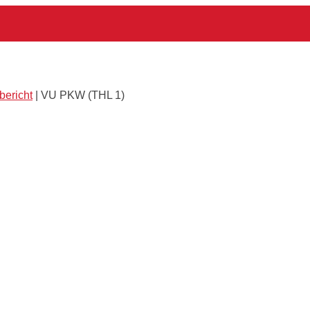
bericht
|
VU PKW (THL 1)