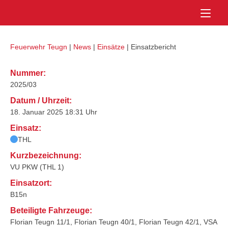
Skip
Home
to
content
Feuerwehr Teugn
|
News
|
Einsätze
|
Einsatzbericht
Nummer:
2025/03
Datum / Uhrzeit:
18. Januar 2025 18:31 Uhr
Einsatz:
THL
Kurzbezeichnung:
VU PKW (THL 1)
Einsatzort:
B15n
Beteiligte Fahrzeuge:
Florian Teugn 11/1, Florian Teugn 40/1, Florian Teugn 42/1, VSA