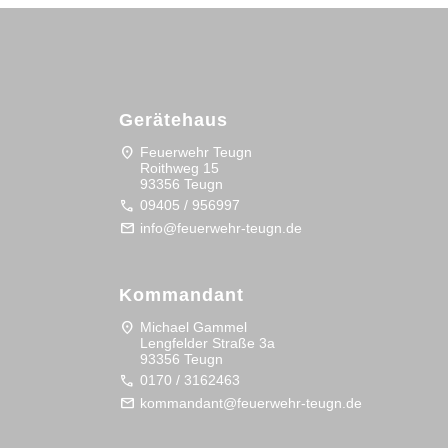
Gerätehaus
location_on
Feuerwehr Teugn
Roithweg 15
93356 Teugn
call
09405 / 956997
mail
info@feuerwehr-teugn.de
Kommandant
location_on
Michael Gammel
Lengfelder Straße 3a
93356 Teugn
call
0170 / 3162463
mail
kommandant@feuerwehr-teugn.de