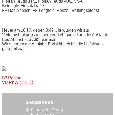
Florian Teugn 11/1, Florian Teugn 40/1, VSA
Beteiligte Einsatzkräfte:
FF Bad Abbach, FF Lengfeld, Polizei, Rettungsdienst
Einsatzbericht:
Heute am 16.10. gegen 8:49 Uhr wurden wir zur
Verkehrslenkung zu einem Verkehrsunfall auf die Ausfahrt
Bad Abbach der A93 alarmiert.
Wir sperrten die Ausfahrt Bad Abbach bis die Unfallstelle
geräumt war.
Bilder:
Post
B3 Person
VU PKW (THL 1)
navigation
Gerätehaus
location_on
Feuerwehr Teugn
Roithweg 15