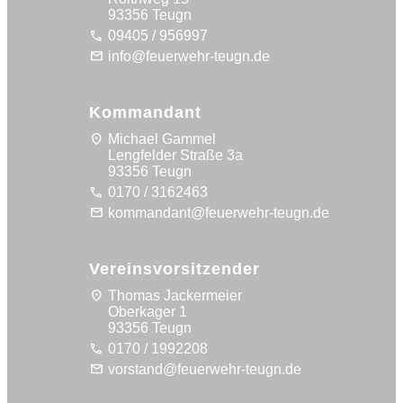
93356 Teugn
call
09405 / 956997
mail
info@feuerwehr-teugn.de
Kommandant
location_on
Michael Gammel
Lengfelder Straße 3a
93356 Teugn
call
0170 / 3162463
mail
kommandant@feuerwehr-teugn.de
Vereinsvorsitzender
location_on
Thomas Jackermeier
Oberkager 1
93356 Teugn
call
0170 / 1992208
mail
vorstand@feuerwehr-teugn.de