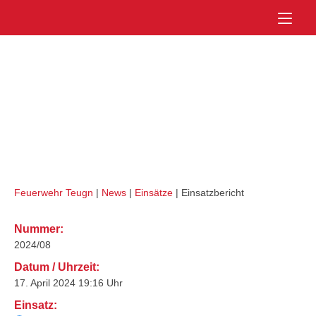
Skip
Home
to
Externes Einsatzmittel:
FF Bad
content
Abbach
VU PKW (THL 1)
Feuerwehr Teugn
|
News
|
Einsätze
|
Einsatzbericht
Nummer:
2024/08
Datum / Uhrzeit:
17. April 2024 19:16 Uhr
Einsatz: