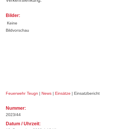
Verkehrslenkung.
Bilder:
Keine
Bildvorschau
Brand PKW auf BAB (B2)
Feuerwehr Teugn
|
News
|
Einsätze
|
Einsatzbericht
Nummer:
2023/44
Datum / Uhrzeit: