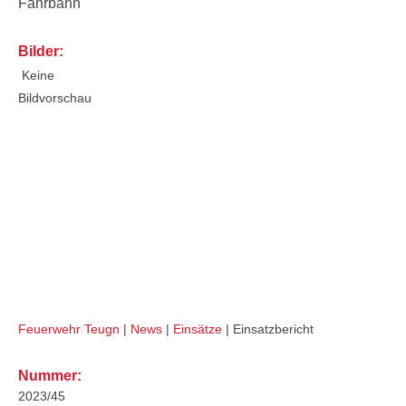
Fahrbahn
Bilder:
Keine
Bildvorschau
VU LKW/Bus Person eingeklemmt (THL
4)
Feuerwehr Teugn
|
News
|
Einsätze
|
Einsatzbericht
Nummer:
2023/45