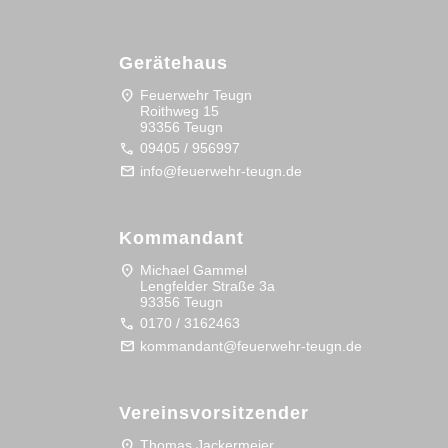
Gerätehaus
location_on
Feuerwehr Teugn
Roithweg 15
93356 Teugn
call
09405 / 956997
mail
info@feuerwehr-teugn.de
Kommandant
location_on
Michael Gammel
Lengfelder Straße 3a
93356 Teugn
call
0170 / 3162463
mail
kommandant@feuerwehr-teugn.de
Vereinsvorsitzender
location_on
Thomas Jackermeier