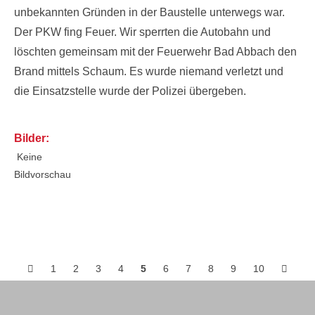
unbekannten Gründen in der Baustelle unterwegs war.
Der PKW fing Feuer. Wir sperrten die Autobahn und
löschten gemeinsam mit der Feuerwehr Bad Abbach den
Brand mittels Schaum. Es wurde niemand verletzt und
die Einsatzstelle wurde der Polizei übergeben.
Bilder:
Keine
Bildvorschau
Posts
1
2
3
4
5
6
7
8
9
10
navigation