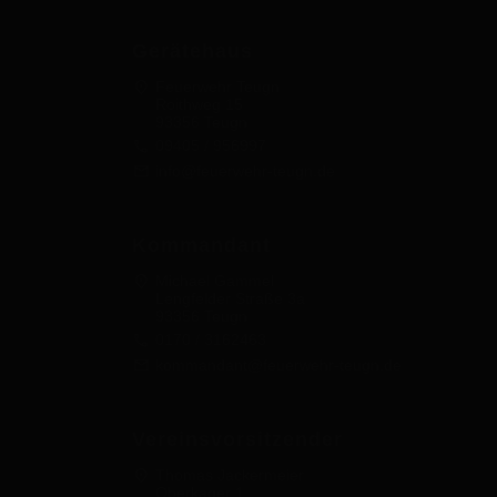
Gerätehaus
location_on
Feuerwehr Teugn
Roithweg 15
93356 Teugn
call
09405 / 956997
mail
info@feuerwehr-teugn.de
Kommandant
location_on
Michael Gammel
Lengfelder Straße 3a
93356 Teugn
call
0170 / 3162463
mail
kommandant@feuerwehr-teugn.de
Vereinsvorsitzender
location_on
Thomas Jackermeier
Oberkager 1