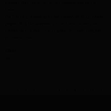
Klinikum Bad Abbach zu einer Überschwemmung im
Keller.
Die Führungsunterstützung der Feuerwehr Teugn wurde
gegen 19:31 Uhr alarmiert, um die Einsatzleitung der
Feuerwehr Bad Abbach bei organisatorischen Aufgaben
zu unterstützen.
Bilder:
Posts
1
2
3
…
5
6
7
8
9
10
navigation