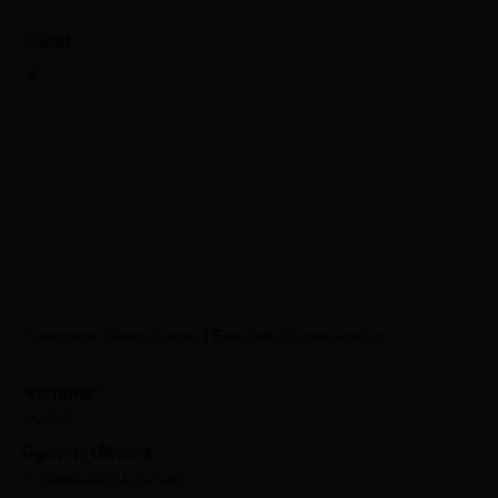
Bilder:
Warnen der Bevölkerung
Feuerwehr Teugn
|
News
|
Einsätze
|
Einsatzbericht
Nummer:
2023/13
Datum / Uhrzeit:
5. Juni 2023 15:56 Uhr