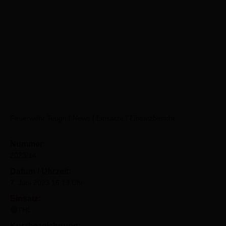
VU Lkw/Bus (THL 2)
Feuerwehr Teugn
|
News
|
Einsätze
|
Einsatzbericht
Nummer:
2023/14
Datum / Uhrzeit:
7. Juni 2023 16:19 Uhr
Einsatz:
THL
Kurzbezeichnung: