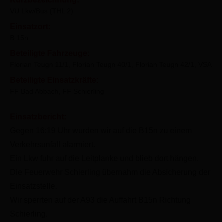
VU Lkw/Bus (THL 2)
Einsatzort:
B 15n
Beteiligte Fahrzeuge:
Florian Teugn 11/1, Florian Teugn 40/1, Florian Teugn 42/1, VSA
Beteiligte Einsatzkräfte:
FF Bad Abbach, FF Schierling
Einsatzbericht:
Gegen 16:19 Uhr wurden wir auf die B15n zu einem
Verkehrsunfall alarmiert.
Ein Lkw fuhr auf die Leitplanke und blieb dort hängen.
Die Feuerwehr Schierling übernahm die Absicherung der
Einsatzstelle.
Wir sperrten auf der A93 die Auffahrt B15n Richtung
Schierling.