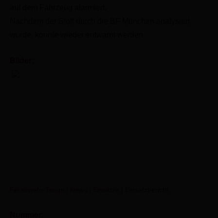
auf dem Fahrzeug alarmiert.
Nachdem der Stoff durch die BF München analysiert
wurde, konnte wieder entwarnt werden.
Bilder:
Brand PKW auf BAB (B2)
Feuerwehr Teugn
|
News
|
Einsätze
|
Einsatzbericht
Nummer: