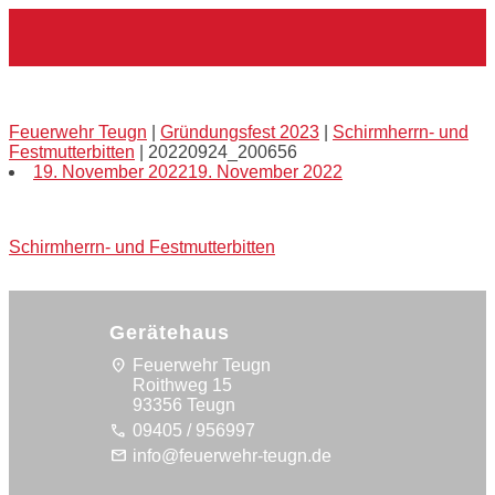
Skip
Home
to
content
20220924_200656
Feuerwehr Teugn
|
Gründungsfest 2023
|
Schirmherrn- und
Festmutterbitten
|
20220924_200656
19. November 2022
19. November 2022
Post
Schirmherrn- und Festmutterbitten
navigation
Gerätehaus
location_on
Feuerwehr Teugn
Roithweg 15
93356 Teugn
call
09405 / 956997
mail
info@feuerwehr-teugn.de