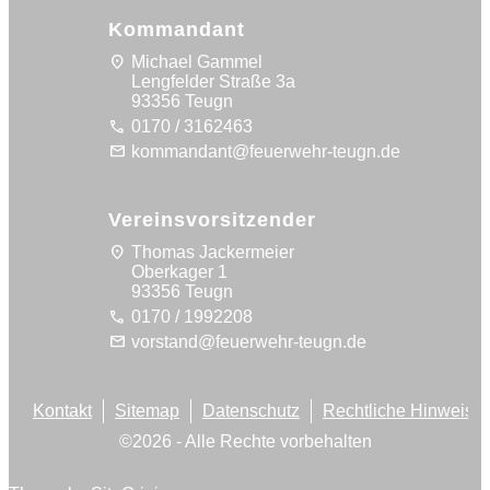
Kommandant
location_on
Michael Gammel
Lengfelder Straße 3a
93356 Teugn
call
0170 / 3162463
mail
kommandant@feuerwehr-teugn.de
Vereinsvorsitzender
location_on
Thomas Jackermeier
Oberkager 1
93356 Teugn
call
0170 / 1992208
mail
vorstand@feuerwehr-teugn.de
Kontakt
Sitemap
Datenschutz
Rechtliche Hinweise
©
2026
- Alle Rechte vorbehalten