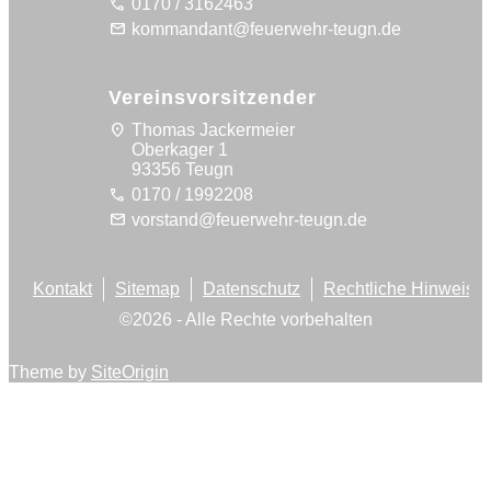
call
0170 / 3162463
mail
kommandant@feuerwehr-teugn.de
Vereinsvorsitzender
location_on
Thomas Jackermeier
Oberkager 1
93356 Teugn
call
0170 / 1992208
mail
vorstand@feuerwehr-teugn.de
Kontakt
Sitemap
Datenschutz
Rechtliche Hinweise
©
2026
- Alle Rechte vorbehalten
Theme by
SiteOrigin