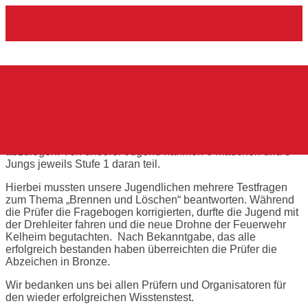
Skip
Home
to
content
Wissenstest 2022
Feuerwehr Teugn
|
Allgemein
|
Wissenstest 2022
Feuerwehr Teugn
|
Allgemein
|
Wissenstest 2022
23. November 2022
1. Mai 2023
senstest 2022
Am Freitag den 28.10.2022 war es nach längerer Corona
bedingten Pause endlich wieder soweit den Wissenstest
abzulegen. Von unserer Jugend nahmen 6 Mädchen und 5
Jungs jeweils Stufe 1 daran teil.
Hierbei mussten unsere Jugendlichen mehrere Testfragen
zum Thema „Brennen und Löschen“ beantworten. Während
die Prüfer die Fragebogen korrigierten, durfte die Jugend mit
der Drehleiter fahren und die neue Drohne der Feuerwehr
Kelheim begutachten. Nach Bekanntgabe, das alle
erfolgreich bestanden haben überreichten die Prüfer die
Abzeichen in Bronze.
Wir bedanken uns bei allen Prüfern und Organisatoren für
den wieder erfolgreichen Wisstenstest.