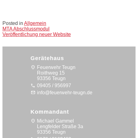
Posted in
Allgemein
Post
MTA Abschlussmodul
Veröffentlichung neuer Website
navigation
Gerätehaus
location_on
Feuerwehr Teugn
Roithweg 15
93356 Teugn
call
09405 / 956997
mail
info@feuerwehr-teugn.de
Kommandant
location_on
Michael Gammel
Lengfelder Straße 3a
93356 Teugn