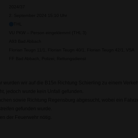
2024/37
2. September 2024 15:10 Uhr
THL
VU PKW – Person eingeklemmt (THL 3)
A93 Bad Abbach
Florian Teugn 11/1, Florian Teugn 40/1, Florian Teugn 42/1, VSA
FF Bad Abbach, Polizei, Rettungsdienst
wurden wir auf die B15n Richtung Schierling zu einem Verkehrs
t, jedoch wurde kein Unfall gefunden.
nchen sowie Richtung Regensburg abgesucht, wobei ein Fahrze
treifen gefunden wurde.
en der Feuerwehr nötig.