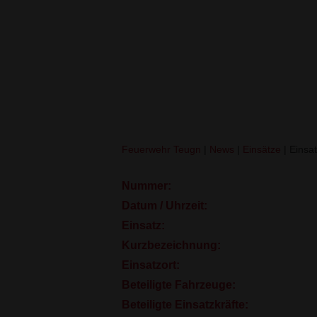
VU PKW (THL1)
Feuerwehr Teugn
|
News
|
Einsätze
|
Einsat
Nummer:
Datum / Uhrzeit:
Einsatz:
Kurzbezeichnung:
Einsatzort:
Beteiligte Fahrzeuge:
Beteiligte Einsatzkräfte: