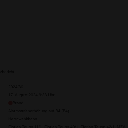
B4 (B4)
zbericht
2024/36
17. August 2024 9:33 Uhr
Brand
Alarmstufenerhöhung auf B4 (B4)
Herrnwahlthann
Florian Teugn 11/1, Florian Teugn 40/1, Florian Teugn 42/1, MZA