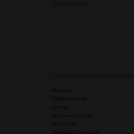
Keine Bildvorschau
Alarmstufenerhöhung auf 
Feuerwehr Teugn
|
News
|
Einsätze
|
Einsat
Nummer:
Datum / Uhrzeit:
Einsatz:
Kurzbezeichnung:
Einsatzort:
Beteiligte Fahrzeuge: