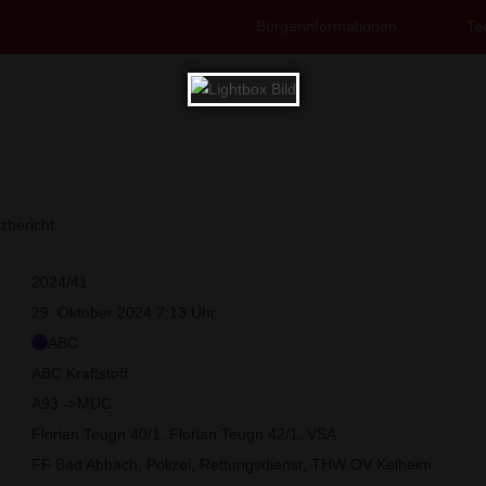
Bürgerinformationen
Te
E
zbericht
2024/41
29. Oktober 2024 7:13 Uhr
ABC
ABC Kraftstoff
A93 ->MUC
Florian Teugn 40/1, Florian Teugn 42/1, VSA
FF Bad Abbach, Polizei, Rettungsdienst, THW OV Kelheim