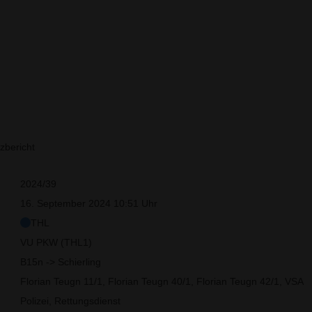
zbericht
2024/39
16. September 2024 10:51 Uhr
THL
VU PKW (THL1)
B15n -> Schierling
Florian Teugn 11/1, Florian Teugn 40/1, Florian Teugn 42/1, VSA
Polizei, Rettungsdienst