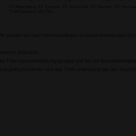
FF Abensberg, FF Einmuß, FF Großmuß, FF Hausen, FF Herrnwah
THW Kelheim, UG ÖEL
hr wurden wir nach Herrnwahlthann zu einem brennenden Sch
eits im Vollbrand.
mit der Führungsunterstützungsgruppe und bei der Brandbekämpfu
nd gelöscht werden und das THW unterstützte bei den Nachlö