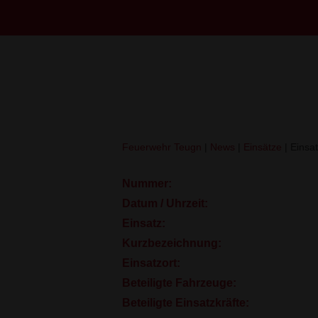
Skip
Home
to
Alarmierungsart:
FM
content
ABC Kraftstoff
Feuerwehr Teugn
|
News
|
Einsätze
|
Einsat
Nummer:
Datum / Uhrzeit:
Einsatz:
Kurzbezeichnung:
Einsatzort:
Beteiligte Fahrzeuge:
Beteiligte Einsatzkräfte: