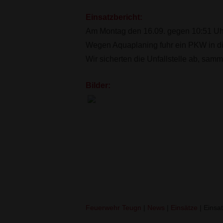
Einsatzbericht:
Am Montag den 16.09. gegen 10:51 Uhr 
Wegen Aquaplaning fuhr ein PKW in die
Wir sicherten die Unfallstelle ab, sam
Bilder:
VU PKW – Person eingekl
Feuerwehr Teugn
|
News
|
Einsätze
|
Einsat