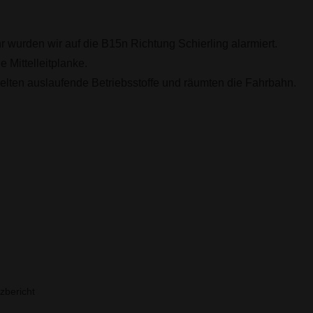
wurden wir auf die B15n Richtung Schierling alarmiert.
 Mittelleitplanke.
melten auslaufende Betriebsstoffe und räumten die Fahrbahn.
emmt (THL 3)
zbericht