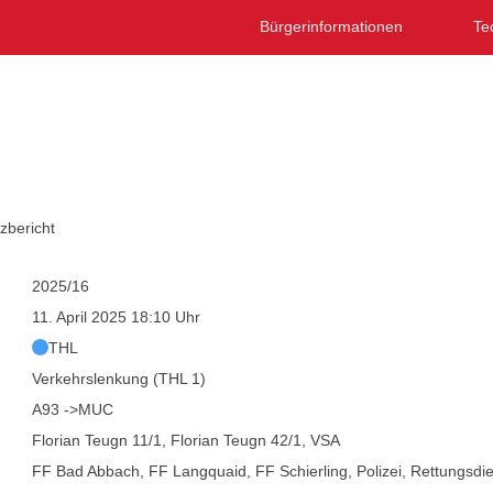
Bürgerinformationen
Te
l:
Polizei
zbericht
2025/16
11. April 2025 18:10 Uhr
THL
Verkehrslenkung (THL 1)
A93 ->MUC
Florian Teugn 11/1, Florian Teugn 42/1, VSA
FF Bad Abbach, FF Langquaid, FF Schierling, Polizei, Rettungsdi