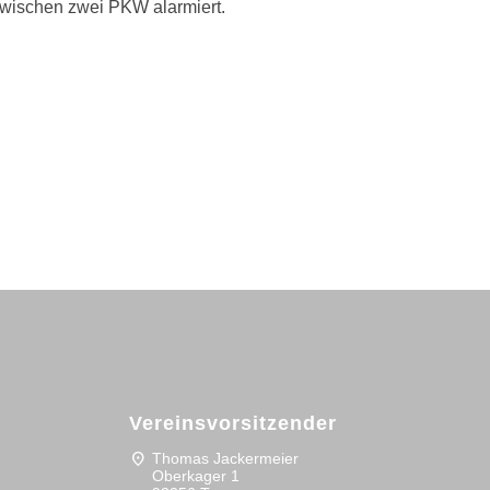
zwischen zwei PKW alarmiert.
Vereinsvorsitzender
location_on
Thomas Jackermeier
Oberkager 1