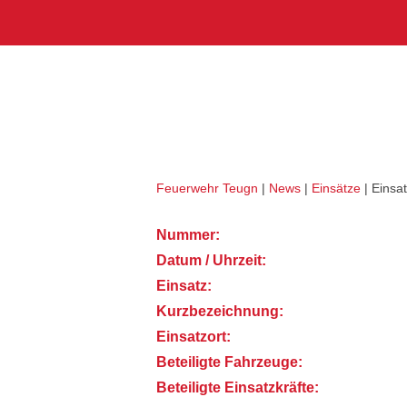
Skip
Home
to
Externes Einsatzmitte
content
Verkehrslenkung (THL 1)
Feuerwehr Teugn
|
News
|
Einsätze
|
Einsat
Nummer:
Datum / Uhrzeit:
Einsatz:
Kurzbezeichnung:
Einsatzort:
Beteiligte Fahrzeuge:
Beteiligte Einsatzkräfte: