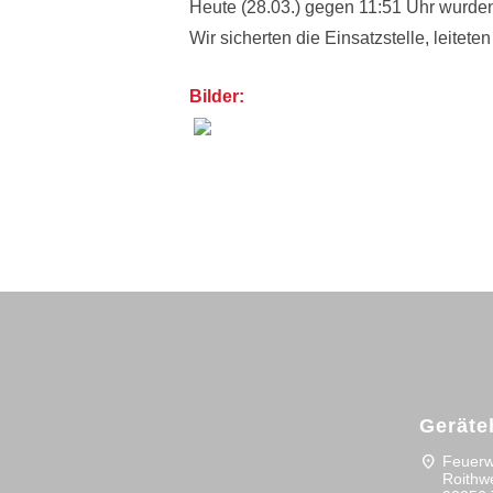
Heute (28.03.) gegen 11:51 Uhr wurden
Wir sicherten die Einsatzstelle, leitet
Bilder:
Posts
navigation
Geräte
location_on
Feuerw
Roithw