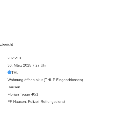
 P Eingeschlossen)
zbericht
2025/13
30. März 2025 7:27 Uhr
THL
Wohnung öffnen akut (THL P Eingeschlossen)
Hausen
Florian Teugn 40/1
FF Hausen, Polizei, Rettungsdienst