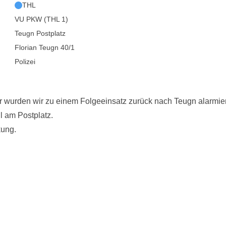
THL
VU PKW (THL 1)
Teugn Postplatz
Florian Teugn 40/1
Polizei
 wurden wir zu einem Folgeeinsatz zurück nach Teugn alarmier
l am Postplatz.
kung.