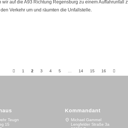
 wir auf die A93 Richtung Regensburg zu einem Auffahrunfall 
en den Verkehr um und räumten die Unfallstelle.
1
2
3
4
5
…
14
15
16
haus
Kommandant
location_on
ehr Teugn
Michael Gammel
eg 15
Lengfelder Straße 3a