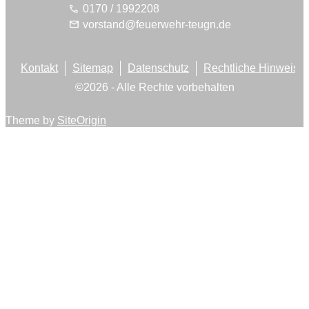
call
0170 / 1992208
mail
vorstand@feuerwehr-teugn.de
Kontakt
Sitemap
Datenschutz
Rechtliche Hinweise
©
2026
- Alle Rechte vorbehalten
Theme by
SiteOrigin