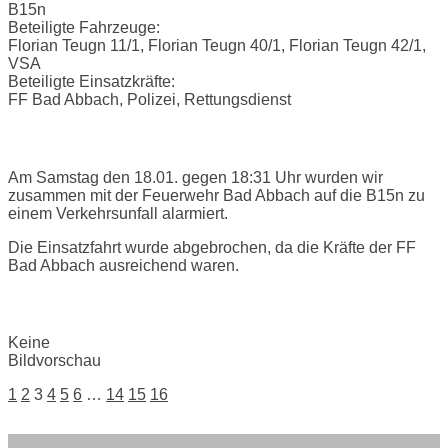
B15n
Beteiligte Fahrzeuge:
Florian Teugn 11/1, Florian Teugn 40/1, Florian Teugn 42/1,
VSA
Beteiligte Einsatzkräfte:
FF Bad Abbach, Polizei, Rettungsdienst
Einsatzbericht:
Am Samstag den 18.01. gegen 18:31 Uhr wurden wir
zusammen mit der Feuerwehr Bad Abbach auf die B15n zu
einem Verkehrsunfall alarmiert.
Die Einsatzfahrt wurde abgebrochen, da die Kräfte der FF
Bad Abbach ausreichend waren.
Bilder:
Keine
Bildvorschau
Posts
1
2
3
4
5
6
…
14
15
16
navigation