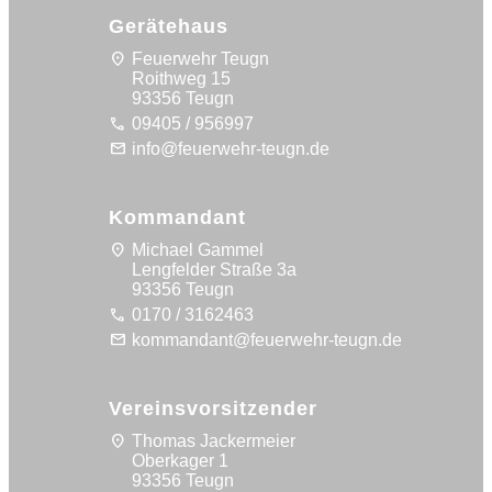
Gerätehaus
location_on
Feuerwehr Teugn
Roithweg 15
93356 Teugn
call
09405 / 956997
mail
info@feuerwehr-teugn.de
Kommandant
location_on
Michael Gammel
Lengfelder Straße 3a
93356 Teugn
call
0170 / 3162463
mail
kommandant@feuerwehr-teugn.de
Vereinsvorsitzender
location_on
Thomas Jackermeier
Oberkager 1
93356 Teugn