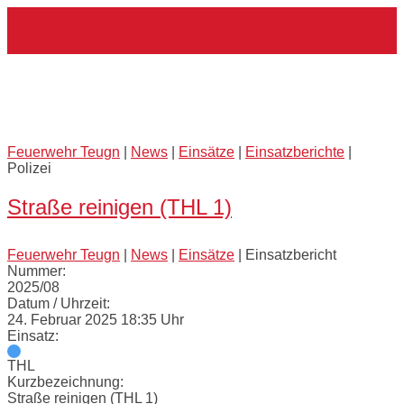
Skip
Home
to
content
Externes Einsatzmittel:
Polizei
Feuerwehr Teugn
|
News
|
Einsätze
|
Einsatzberichte
|
Polizei
Straße reinigen (THL 1)
Feuerwehr Teugn
|
News
|
Einsätze
|
Einsatzbericht
Nummer:
2025/08
Datum / Uhrzeit:
24. Februar 2025 18:35 Uhr
Einsatz:
THL
Kurzbezeichnung:
Straße reinigen (THL 1)