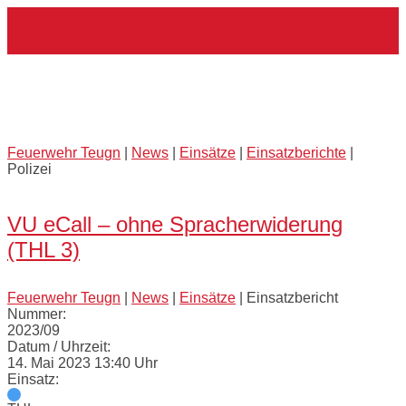
Skip
Home
to
content
Externes Einsatzmittel:
Polizei
Feuerwehr Teugn
|
News
|
Einsätze
|
Einsatzberichte
|
Polizei
Open
post
VU eCall – ohne Spracherwiderung
(THL 3)
Feuerwehr Teugn
|
News
|
Einsätze
|
Einsatzbericht
Nummer:
2023/09
Datum / Uhrzeit:
14. Mai 2023 13:40 Uhr
Einsatz: