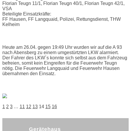
Florian Teugn 11/1, Florian Teugn 40/1, Florian Teugn 42/1,
VSA
Beteiligte Einsatzkräfte:
FF Hausen, FF Langquaid, Polizei, Rettungsdienst, THW
Kelheim
Einsatzbericht:
Heute am 26.04. gegen 19:49 Uhr wurden wir auf die A 93
nach Abensberg zu einem umgestürtzten LKW alarmiert.
Der Fahrer des LKW´s konnte sich selbst aus dem Fahrzeug
befreien, somit kein Eingreifen für die Feuerwehr Teugn
nötig. Die Feuerwehr Langquaid und Feuerwehr Hausen
übernahmen den Einsatz.
Bilder:
Posts
1
2
3
…
11
12
13
14
15
16
navigation
Gerätehaus