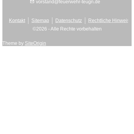
mail
vorstand@feuerwehr-teugn.de
Kontakt
Sitemap
Datenschutz
Rechtliche Hinweise
©
2026
- Alle Rechte vorbehalten
Theme by
SiteOrigin