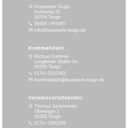
location_on
Feuerwehr Teugn
Roithweg 15
93356 Teugn
call
09405 / 956997
mail
info@feuerwehr-teugn.de
Kommandant
location_on
Michael Gammel
Lengfelder Straße 3a
93356 Teugn
call
0170 / 3162463
mail
kommandant@feuerwehr-teugn.de
Vereinsvorsitzender
location_on
Thomas Jackermeier
Oberkager 1
93356 Teugn
call
0170 / 1992208