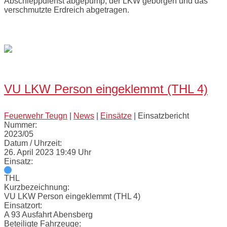
Abschleppdienst abgepump, der LKW geborgen und das
verschmutzte Erdreich abgetragen.
Bilder:
Open
post
VU LKW Person eingeklemmt (THL 4)
Feuerwehr Teugn
|
News
|
Einsätze
|
Einsatzbericht
Nummer:
2023/05
Datum / Uhrzeit:
26. April 2023 19:49 Uhr
Einsatz:
THL
Kurzbezeichnung:
VU LKW Person eingeklemmt (THL 4)
Einsatzort:
A 93 Ausfahrt Abensberg
Beteiligte Fahrzeuge: